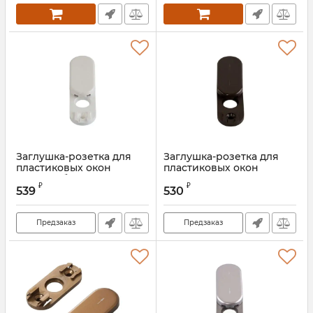
Заглушка-розетка для
Заглушка-розетка для
пластиковых окон
пластиковых окон
Rotoline бел.
Rotoline корич.
₽
₽
539
530
Артикул:
228013S
Артикул:
228012
Предзаказ
Предзаказ