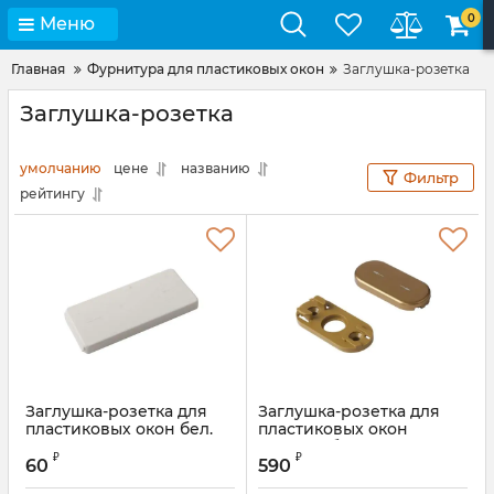
0
Меню
Главная
Фурнитура для пластиковых окон
Заглушка-розетка
Заглушка-розетка
умолчанию
цене
названию
Фильтр
рейтингу
Заглушка-розетка для
Заглушка-розетка для
пластиковых окон бел.
пластиковых окон
Rotoline бронза
Артикул:
ROS6008.07S
₽
₽
60
590
Артикул:
228103S