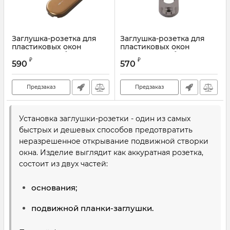
Заглушка-розетка для
Заглушка-розетка для
пластиковых окон
пластиковых окон
Rotoline тём. бронза
Rotoline серебро
₽
₽
590
570
Артикул:
228104S
Предзаказ
Предзаказ
Установка заглушки-розетки - один из самых
быстрых и дешевых способов предотвратить
неразрешенное открывание подвижной створки
окна. Изделие выглядит как аккуратная розетка,
состоит из двух частей:
основания;
подвижной планки-заглушки.