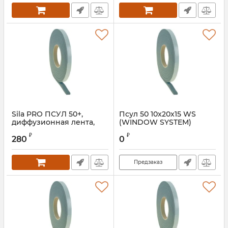
Sila PRO ПСУЛ 50+,
Псул 50 10x20x15 WS
диффузионная лента,
(WINDOW SYSTEM)
15х40, 5 м (20 шт.)
Артикул:
PSUL50102015
₽
₽
280
0
Предзаказ