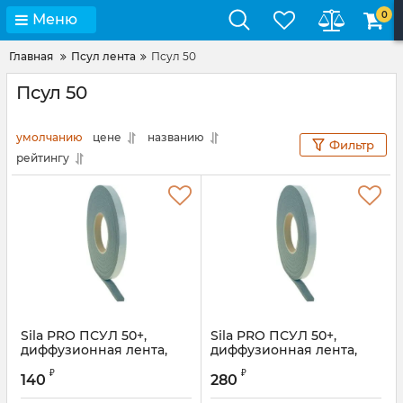
0
Меню
Главная
Псул лента
Псул 50
Псул 50
умолчанию
цене
названию
Фильтр
рейтингу
Sila PRO ПСУЛ 50+,
Sila PRO ПСУЛ 50+,
диффузионная лента,
диффузионная лента,
10х20, 6 м (30 шт.)
15х30, 6 м (20 шт.)
₽
₽
140
280
Артикул:
PSU50102015