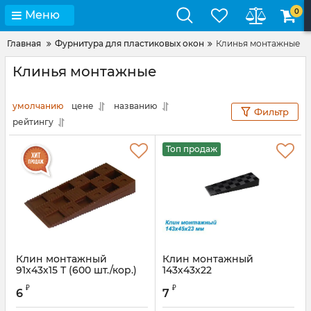
0
Меню
Главная
Фурнитура для пластиковых окон
Клинья монтажные
Клинья монтажные
умолчанию
цене
названию
Фильтр
рейтингу
Топ продаж
Клин монтажный
Клин монтажный
91х43х15 Т (600 шт./кор.)
143х43х22
Артикул:
EK1591S
Артикул:
WSKLI23143
₽
₽
6
7