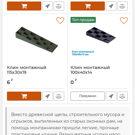
Топ продаж
Клин монтажный
Клин монтажный
115х30х19
100х40х14
Артикул:
WSKLI14100
₽
₽
6
0
Предзаказ
Вместо древесной щепы, строительного мусора и
огрызков, выпиленных из старых оконных рам, на
помощь монтажникам пришли легкие, прочные
пластиковые клинья. Разноцветные уголки мало