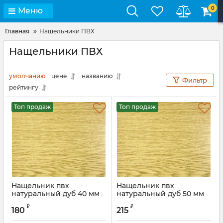
0
Меню
Главная
Нащельники ПВХ
Нащельники ПВХ
умолчанию
цене
названию
Фильтр
рейтингу
Топ продаж
Топ продаж
Нащельник пвх
Нащельник пвх
натуральный дуб 40 мм
натуральный дуб 50 мм
Артикул:
NNatDub30mS
Артикул:
NNatDub50m
₽
₽
180
215