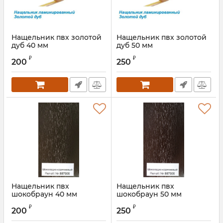
Нащельник пвх золотой
Нащельник пвх золотой
дуб 40 мм
дуб 50 мм
Артикул:
NZolDub40S
Артикул:
NZolDub50S
₽
₽
200
250
Нащельник пвх
Нащельник пвх
шокобраун 40 мм
шокобраун 50 мм
Артикул:
00000000295S
₽
₽
200
250