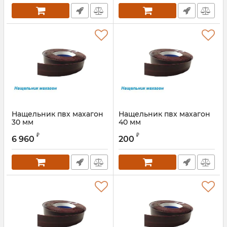
Нащельник пвх махагон
Нащельник пвх махагон
30 мм
40 мм
Артикул:
00000000235S
₽
₽
6 960
200