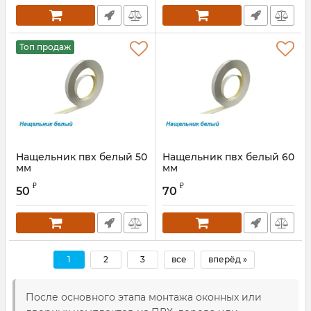
Топ продаж
Нащельник пвх белый 50
Нащельник пвх белый 60
мм
мм
₽
₽
50
70
1
2
3
все
вперёд »
После основного этапа монтажа оконных или