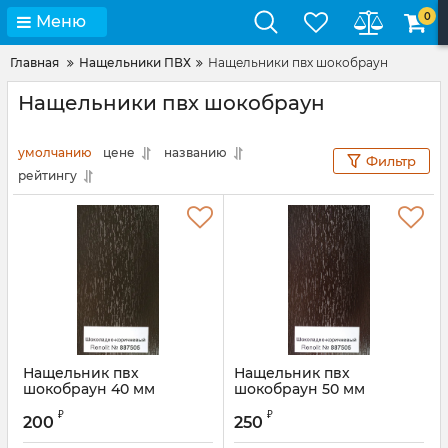
0
Меню
Главная
Нащельники ПВХ
Нащельники пвх шокобраун
Нащельники пвх шокобраун
умолчанию
цене
названию
Фильтр
рейтингу
Нащельник пвх
Нащельник пвх
шокобраун 40 мм
шокобраун 50 мм
Артикул:
00000000295S
₽
₽
200
250