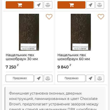
Нащельник пвх
Нащельник пвх
шокобраун 30 мм
шокобраун 60 мм
Артикул:
00000000615S50S
₽
₽
7 250
9 840
Предзаказ
Предзаказ
Финишная установка оконных, дверных
конструкций, ламинированных в цвет Chocolate
Brown, предполагает устранение зазоров между
рамой и стеной нащельниками ПВХ шокобраун.