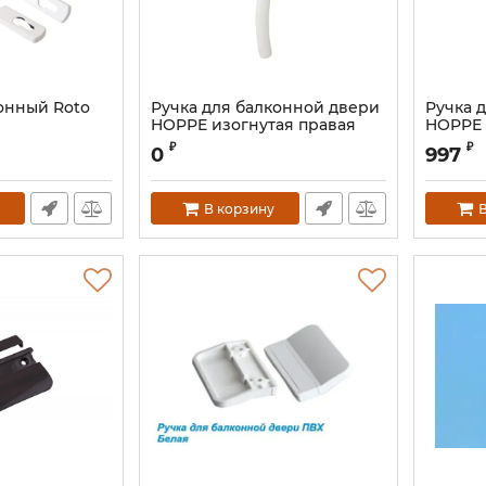
онный Roto
Ручка для балконной двери
Ручка 
HOPPE изогнутая правая
HOPPE 
бел.
Артикул:
₽
₽
0
997
Артикул:
HOP0296.07R
В корзину
В