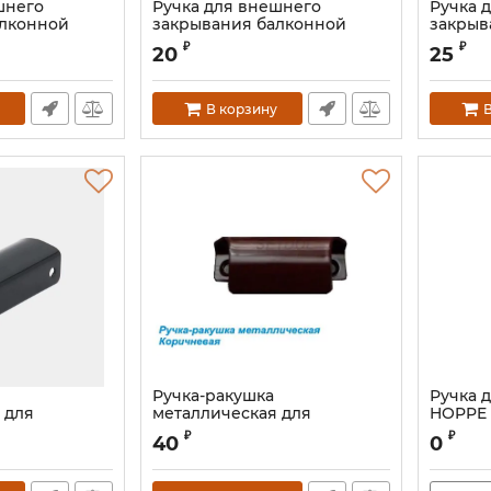
шнего
Ручка для внешнего
Ручка 
алконной
закрывания балконной
закрыв
т
двери белая
двери 
₽
₽
20
25
В корзину
В
Ручка-ракушка
Ручка 
 для
металлическая для
HOPPE 
рывания
внешнего закрывания
кор.
₽
₽
40
0
ри антрацит
балконной двери
Артикул:
коричневая