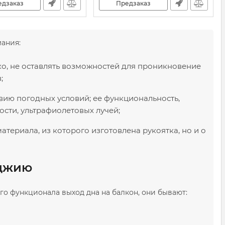
едзаказ
Предзаказ
мания:
ко, не оставлять возможностей для проникновение
;
вию погодных условий; ее функциональность,
сти, ультрафиолетовых лучей;
материала, из которого изготовлена рукоятка, но и о
оджию
го функционала выход дна на балкон, они бывают: