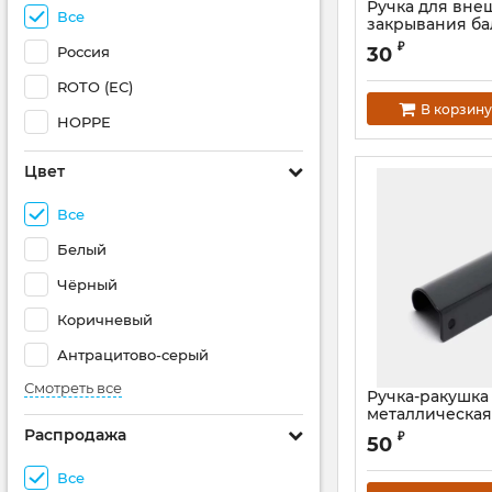
Ручка для вне
Все
закрывания б
двери антраци
₽
Россия
30
ROTO (ЕС)
В корзину
HOPPE
Цвет
Все
Белый
Чёрный
Коричневый
Антрацитово-серый
Смотреть все
Ручка-ракушка
металлическая
внешнего зак
Распродажа
₽
50
балконной две
Все