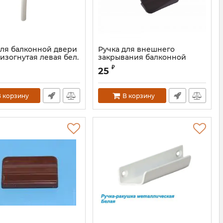
для балконной двери
Ручка для внешнего
изогнутая левая бел.
закрывания балконной
двери чёрная
HOP0296.07L
₽
25
 корзину
В корзину