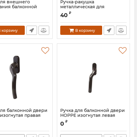
для внешнего
Ручка-ракушка
ания балконной
металлическая для
коричневая
внешнего закрывания
₽
40
балконной двери белая
 корзину
В корзину
для балконной двери
Ручка для балконной двери
изогнутая правая
HOPPE изогнутая левая
корич.
₽
0
HOP0296.05R
Артикул:
HOP0296.05L