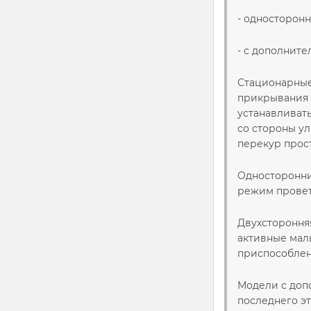
- односторонн
- с дополните
Стационарные 
прикрывания 
устанавливать
со стороны ул
перекур прос
Односторонни
режим проветр
Двухсторонняя
активные малы
приспособлени
Модели с доп
последнего эт