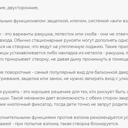
ие, двусторонние,
льным функционалом: защелкой, ключом, системой «анти вз
- это варианты ракушка, лепесток или скоба - они не отве
входа. Обычно стационарные рукояти могут дополнять од
ся на створки, что ведут на утепленную лоджию. Такие пр
ицы устанавливается либо накладка из металла - ракушка, ли
то прикрывает створку, не давая дыму проникнуть в помещ
е поворотные - самый популярный вид для балконной двери
ивания, защелка или замок, не нужно запирать вход с ули
 рукоять - это хорошее решение для тех, кто рискует быть
ши. Такой механизм дает возможность с обеих сторон закры
е кнопочный фиксатор, тогда дети точно не запрут родите
олнительными функциями против взлома рекомендуется уст
ажей - при попытке взлома, такая створка блокируется.