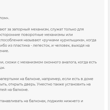
лом».
чают за запорный механизм, служат только для
носторонние поворотные механизмы или
испособления называют «ручками курильщика», когда
бо из пластика - лепесток, и человек, выходя на
ение.
, схожи с механизмом оконного аналога, когда есть
цы.
 запертыми на балконе, например, если есть в доме
ть, открыть дверь. Уместно также установить на
лей на балконе.
анавливать на балконах, лоджиях нижнего и