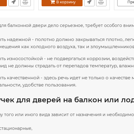
В корзину
Пр
ля балконной двери дело серьезное, требует особого вни
ть надежной - полотно должно закрываться плотно, лег
мещения как холодного воздуха, так и злоумышленников
ть износостойкой - не подвергаться коррозии, воздейст
ид не должны страдать от перепадов температур, влажно
ь качественной - здесь речь идет не только о качестве 
льности, удобстве пользования.
чек для дверей на балкон или л
у того или иного вида зависит от назначения и необходимо
 стационарные,