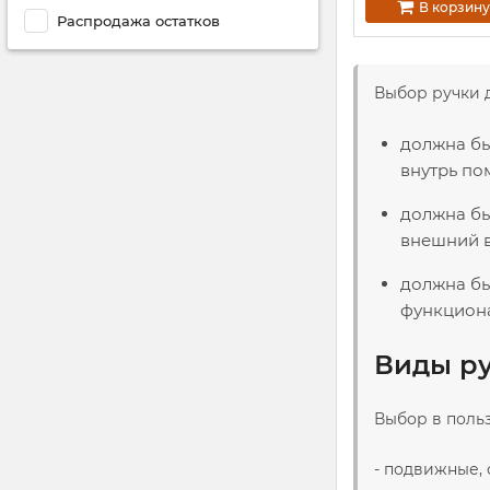
В корзину
Распродажа остатков
Выбор ручки д
должна бы
внутрь по
должна бы
внешний в
должна быт
функциона
Виды ру
Выбор в польз
- подвижные,