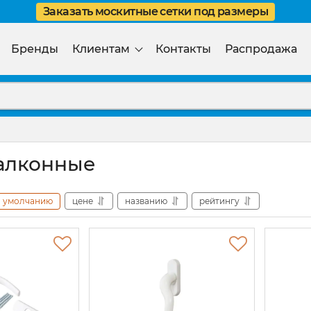
Заказать москитные сетки под размеры
Бренды
Клиентам
Контакты
Распродажа
алконные
умолчанию
цене
названию
рейтингу