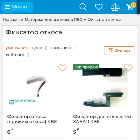
0
Меню
Главная
Материалы для откосов ПВХ
Фиксатор откоса
Фиксатор откоса
умолчанию
цене
названию
Фильтр
рейтингу
Топ продаж
Фиксатор откоса
Фиксатор для откоса пвх
(прижим откоса) KBE
ХАБА-1 KBE
₽
₽
6
5