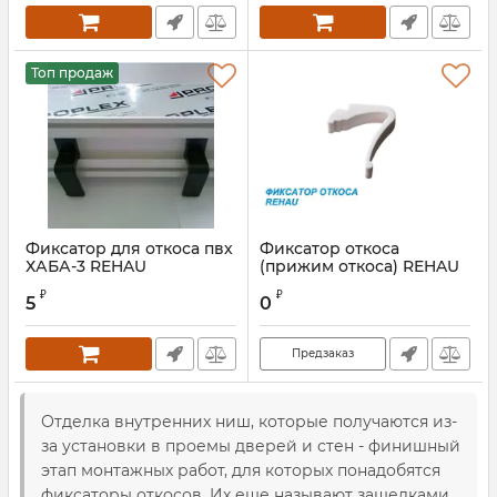
Топ продаж
Фиксатор для откоса пвх
Фиксатор откоса
ХАБА-3 REHAU
(прижим откоса) REHAU
₽
₽
5
0
Предзаказ
Отделка внутренних ниш, которые получаются из-
за установки в проемы дверей и стен - финишный
этап монтажных работ, для которых понадобятся
фиксаторы откосов. Их еще называют защелками,