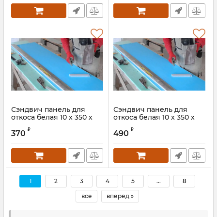
Сэндвич панель для
Сэндвич панель для
откоса белая 10 х 350 х
откоса белая 10 х 350 х
1500 мм
2000 мм
₽
₽
370
490
1
2
3
4
5
...
8
все
вперёд »