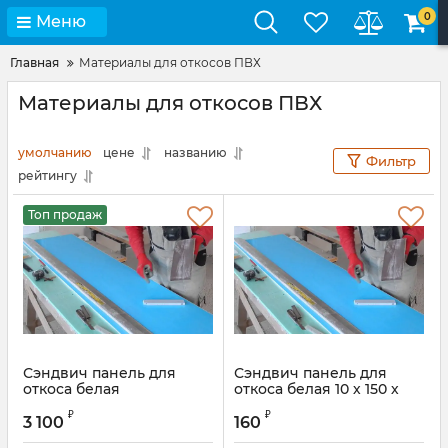
0
Меню
Главная
Материалы для откосов ПВХ
Материалы для откосов ПВХ
умолчанию
цене
названию
Фильтр
рейтингу
Топ продаж
Сэндвич панель для
Сэндвич панель для
откоса белая
откоса белая 10 х 150 х
10х1500х3000 мм (глянец)
1500 мм
₽
₽
3 100
160
Артикул:
BAU5008.07S